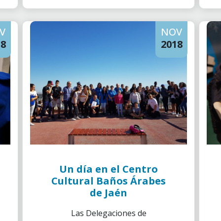
municipio de Campillos.
V
NOV
18
2018
Un día en el Centro
Cultural Baños Árabes
de Jaén
Las Delegaciones de