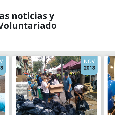
as noticias y
 Voluntariado
V
NOV
18
2018