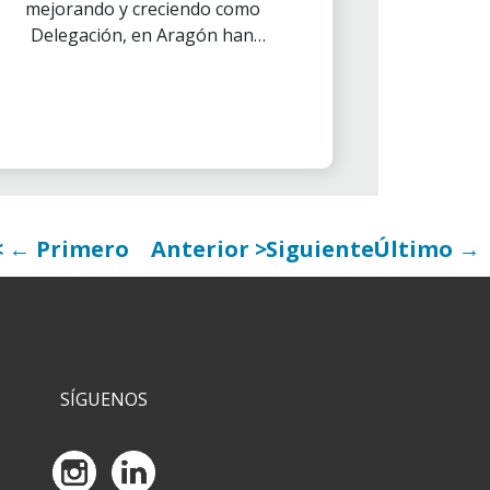
mejorando y creciendo como
Delegación, en Aragón han
implementado la nueva Ley de
Voluntariado que está vigente
desde el 10 de julio.
← Primero
Anterior
Siguiente
Último →
SÍGUENOS