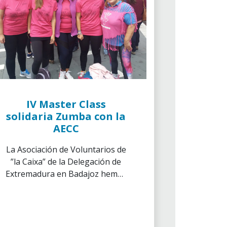
IV Master Class
solidaria Zumba con la
AECC
La Asociación de Voluntarios de
”la Caixa” de la Delegación de
Extremadura en Badajoz hemos
colaborado con la Asociación
Española Contra el Cáncer, en el
Día de la Lucha Contra el Cáncer
de mamas.