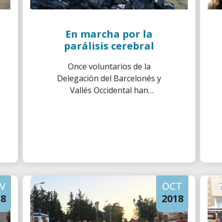
En marcha por la
parálisis cerebral
Once voluntarios de la
Delegación del Barcelonés y
Vallés Occidental han
colaborado en la 8.ª carrera
solidaria "En marcha por la
parálisis Cerebral".
V
OCT
18
2018