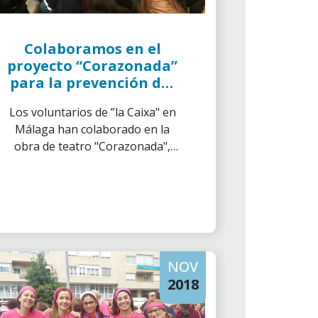
Colaboramos en el
proyecto “Corazonada”
para la prevención del
abuso infantil
Los voluntarios de ”la Caixa" en
Málaga han colaborado en la
obra de teatro "Corazonada",
organizado por la Asociación
Conciencia, para la prevención
del abuso infantil.
NOV
2018