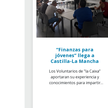
León y Asturias de CaixaBank.
“Finanzas para
jóvenes” llega a
Castilla-La Mancha
Los Voluntarios de ”la Caixa”
aportaran su experiencia y
conocimientos para impartir
talleres en finanzas personales
básicas a más de 250
estudiantes de 4º de ESO
durante este curso escolar.