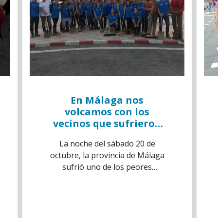
En Málaga nos
volcamos con los
vecinos que sufrieron
el peor temporal de los
La noche del sábado 20 de
últimos años
octubre, la provincia de Málaga
sufrió uno de los peores
temporales visto en años. Se
llegaron a registrar hasta
400L/m2 que provocaron
inundaciones severas en el