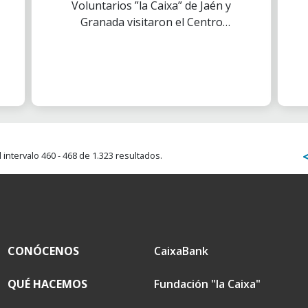
Voluntarios ”la Caixa” de Jaén y
Granada visitaron el Centro
Cultural Baños Árabes de Jaén,
una actividad organizada
conjuntamente para promover
el acceso al patrimonio cultural
de jóvenes en situación de
vulnerabilidad social, menores
que reciben atención de las
entidades granadinas Alfa
intervalo 460 - 468 de 1.323 resultados.
Almanjáyar y Fundación
Lestonnac Montaigne,
entidades integrantes del
Programa CaixaProinfancia, así
como de la Fundación Don
CONÓCENOS
CaixaBank
Bosco de Granada y Jaén.
QUÉ HACEMOS
Fundación "la Caixa"