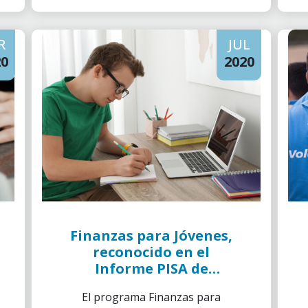
R
JUL
20
2020
Finanzas para Jóvenes,
reconocido en el
Informe PISA de
Competencias
El programa Finanzas para
Financieras en España