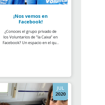
¡Nos vemos en
Facebook!
¿Conoces el grupo privado de
los Voluntarios de ”la Caixa” en
Facebook? Un espacio en el que
podrás compartir tus propias
experiencias y descubrir las de
otros compañeros voluntarios a
lo largo del territorio.
JUL
2020