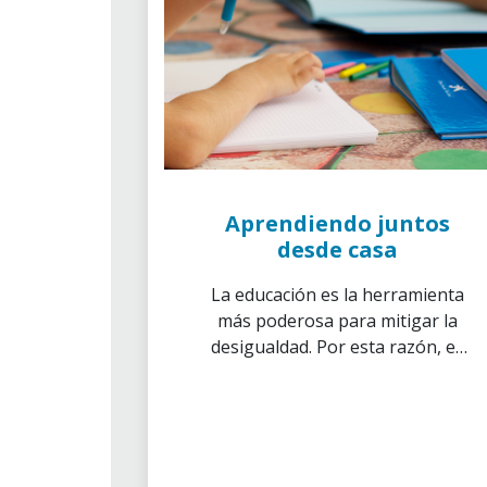
Aprendiendo juntos
desde casa
La educación es la herramienta
más poderosa para mitigar la
desigualdad. Por esta razón, es
fundamental que todos los
niños puedan acceder a ella de
forma igualitaria, sin que sus
circunstancias les supongan
una barrera más.