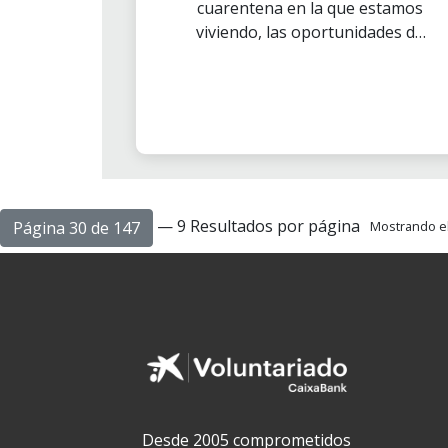
cuarentena en la que estamos
viviendo, las oportunidades de
colaborar siguen al alcance de
todos los voluntarios. Y algunas
de estas iniciativas están siendo
un alegre éxito de participación
como es el caso de la actividad
Cadenas de vida.
— 9 Resultados por página
Página 30 de 147
Mostrando el 
Desde 2005 comprometidos