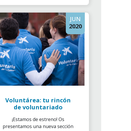
JUN
2020
Voluntárea: tu rincón
de voluntariado
¡Estamos de estreno! Os
presentamos una nueva sección