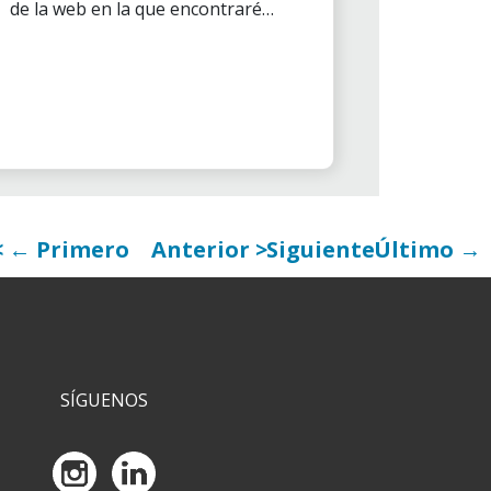
de la web en la que encontraréis
contenidos exclusivamente para
vosotros, voluntarios.
← Primero
Anterior
Siguiente
Último →
SÍGUENOS