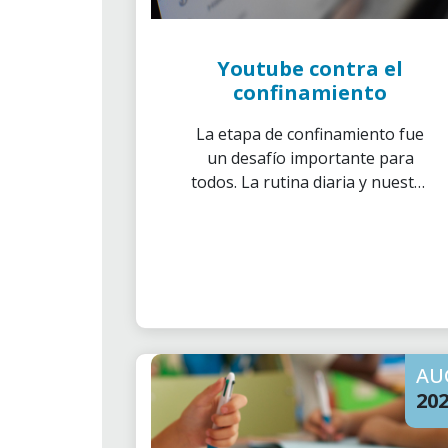
Youtube contra el
confinamiento
La etapa de confinamiento fue
un desafío importante para
todos. La rutina diaria y nuestra
actividad se paralizó durante un
tiempo haciéndonos prestar
atención a aspectos no tan
comunes. Uno de ellos fue el
desarrollo de las habilidades
creativas.
AU
20