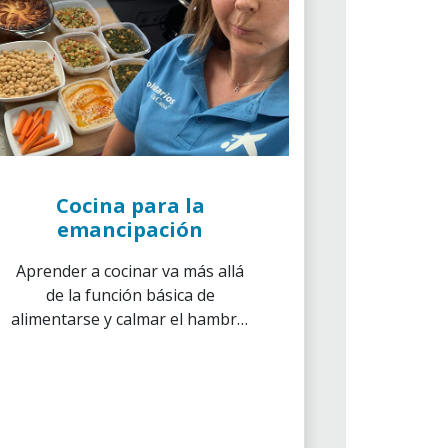
Cocina para la
emancipación
Aprender a cocinar va más allá
de la función básica de
alimentarse y calmar el hambre.
Desenvolverse en los fogones
otorga una serie de cualidades
que complementan las
capacidades necesarias para el
desarrollo personal.