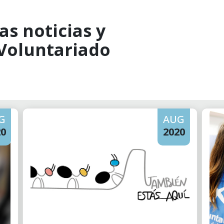
as noticias y
 Voluntariado
G
AUG
20
2020