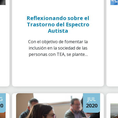
Reflexionando sobre el
Trastorno del Espectro
Autista
Con el objetivo de fomentar la
inclusión en la sociedad de las
personas con TEA, se plantea
esta iniciativa
on-line
para
conocer más a fondo la vida y el
día a día de este colectivo.
G
JUL
20
2020