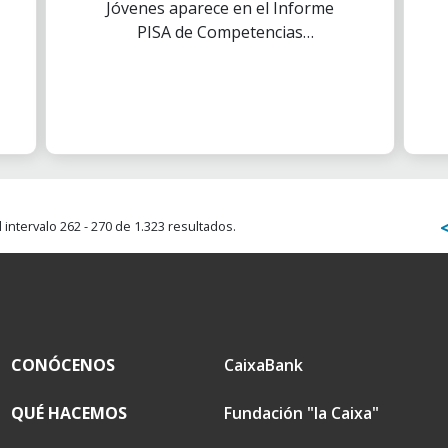
Jóvenes aparece en el Informe
PISA de Competencias
Financieras en España como
buena práctica para mejorar los
conocimientos de educación
financiera de los jóvenes.
intervalo 262 - 270 de 1.323 resultados.
CONÓCENOS
CaixaBank
QUÉ HACEMOS
Fundación "la Caixa"