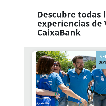
Descubre todas l
experiencias de
CaixaBank
SE
20