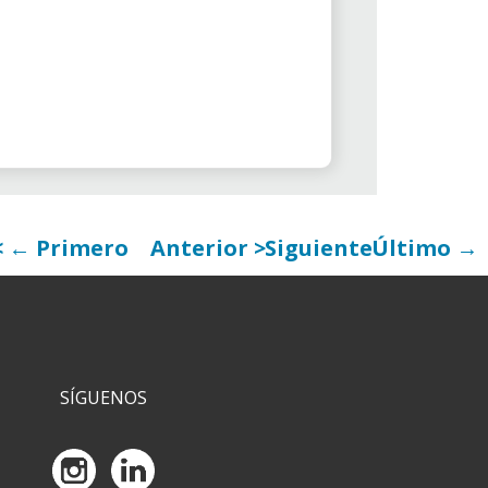
← Primero
Anterior
Siguiente
Último →
SÍGUENOS