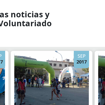
as noticias y
 Voluntariado
P
SEP
17
2017