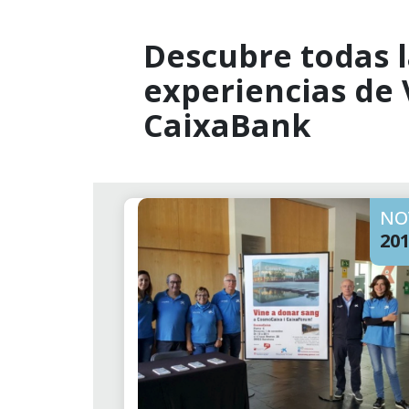
Descubre todas l
experiencias de
CaixaBank
NO
20