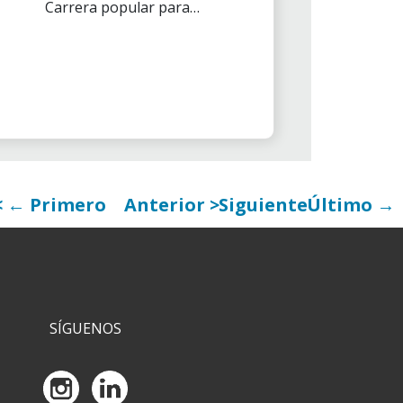
Carrera popular para
acompañar a las 22 personas
con discapacidad que la querían
recorrer.
← Primero
Anterior
Siguiente
Último →
SÍGUENOS