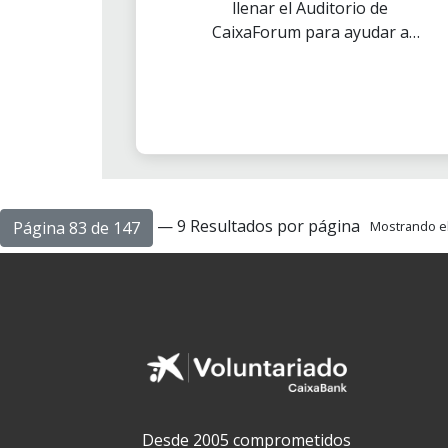
llenar el Auditorio de
CaixaForum para ayudar a
Alegría SinFronteras en su
proyecto Jam-Tam en Senegal.
¡Compra tu entrada!
— 9 Resultados por página
Página 83 de 147
Mostrando el 
Desde 2005 comprometidos