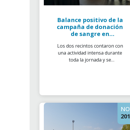
Balance positivo de la
campaña de donación
de sangre en
Caixaforum y
Los dos recintos contaron con
Cosmocaixa
una actividad intensa durante
toda la jornada y se
consiguieron un total de 186
donaciones y 60 ofrecimientos
NO
20