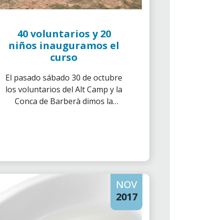
40 voluntarios y 20
niños inauguramos el
curso
El pasado sábado 30 de octubre
los voluntarios del Alt Camp y la
Conca de Barberà dimos la
bienvenida al curso con una
actividad medioambiental en la
que se inauguraron las diversas
actividades de voluntariado
previstas a la zona.
NOV
2017