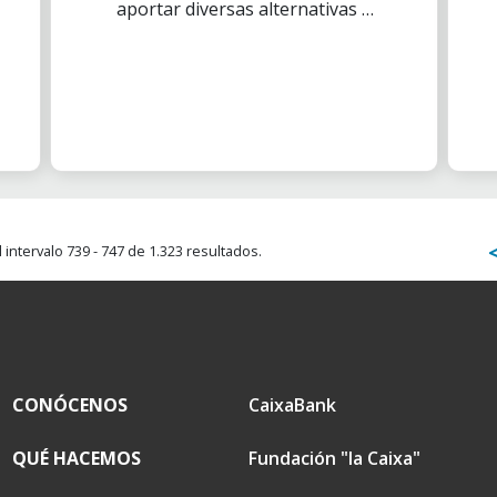
aportar diversas alternativas a
los internos en Centros
Penitenciarios, sabiendo que
cualquiera de ellas puede
producirles un cambio en su
vida futura.
intervalo 739 - 747 de 1.323 resultados.
CONÓCENOS
CaixaBank
QUÉ HACEMOS
Fundación "la Caixa"