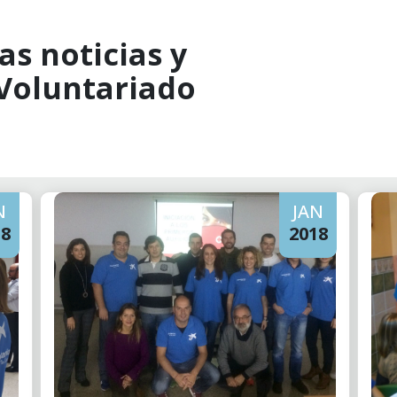
as noticias y
 Voluntariado
N
JAN
18
2018