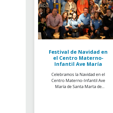
Festival de Navidad en
el Centro Materno-
Infantil Ave María
Celebramos la Navidad en el
Centro Materno-Infantil Ave
María de Santa Marta de
Tormes en Salamanca junto a la
colaboración de la Delegación
de ”la Caixa” de Salamanca, Ávila
y Zamora.