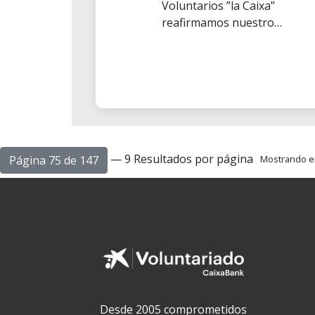
Voluntarios ”la Caixa”
reafirmamos nuestro
compromiso de promover el
respeto por los derechos
humanos, la paz y la dignidad de
las personas y nos sumamos al
plan de Naciones Unidas para
cumplir los 17 Objetivos para el
Desarrollo Sostenible de
nuestro planeta.
— 9 Resultados por página
Página 75 de 147
Mostrando el 
Desde 2005 comprometidos