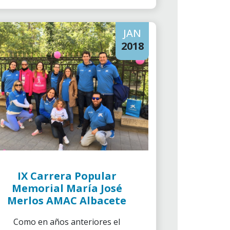
JAN
2018
IX Carrera Popular
Memorial María José
Merlos AMAC Albacete
Como en años anteriores el