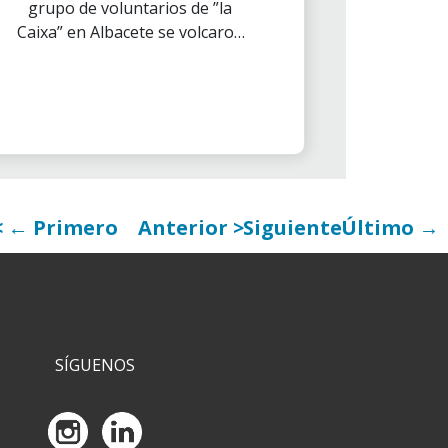
grupo de voluntarios de ”la
Caixa” en Albacete se volcaron
con la Asociación AMAC para la
celebración de esta carrera
benéfica que persigue recaudar
fondos para contribuir a la
mejora de la calidad de vida de la
mujeres con cáncer de mama y
ginecológicos.
← Primero
Anterior
Siguiente
Último →
SÍGUENOS