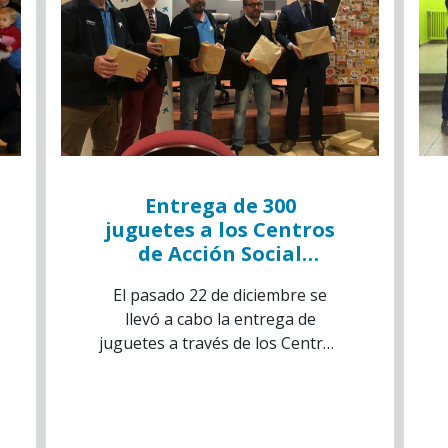
Entrega de 300
juguetes a los Centros
de Acción Social
Rurales de la
El pasado 22 de diciembre se
Diputación Provincial
llevó a cabo la entrega de
de Soria
juguetes a través de los Centros
de Acción Social (C.E.A.S) a niños
y niñas en riesgo de exclusión
social.