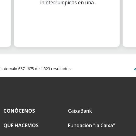
ininterrumpidas en una
iniciativa solidaria en
colaboración con el Centro
Deportivo Viva Gym
intervalo 667 - 675 de 1.323 resultados.
CONÓCENOS
CaixaBank
QUÉ HACEMOS
Fundación "la Caixa"