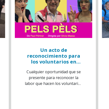
Un acto de
reconocimiento para
los voluntarios en
CaixaForum Barcelona
Cualquier oportunidad que se
presente para reconocer la
labor que hacen los voluntarios
hay que aprovecharla. Por eso,
el próximo 12 de noviembre se
celebrará en CaixaForum
Barcelona la comedia “Pels