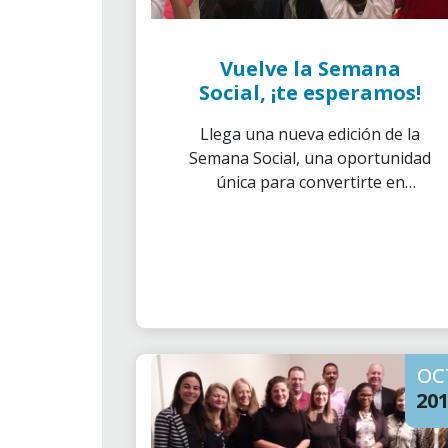
Vuelve la Semana
Social, ¡te esperamos!
Llega una nueva edición de la
Semana Social, una oportunidad
única para convertirte en
voluntario y conocer de primera
mano el trabajo que puedes
realizar en el voluntariado.
OC
20