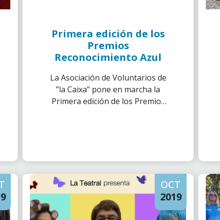
Primera edición de los
Premios
Reconocimiento Azul
La Asociación de Voluntarios de
”la Caixa” pone en marcha la
Primera edición de los Premios
Reconocimiento Azul para
homenajear el compromiso e
implicación de las Delegaciones.
Las Delegaciones podrán
presentar sus candidaturas
hasta el 31 de octubre.
T
OCT
19
2019