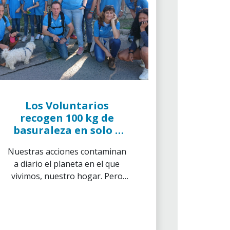
Los Voluntarios
recogen 100 kg de
basuraleza en solo 3
horas
Nuestras acciones contaminan
a diario el planeta en el que
vivimos, nuestro hogar. Pero
nuestras acciones también
pueden ejercer el efecto
contrario. Por eso se celebra el
Día Mundial de la Limpieza del