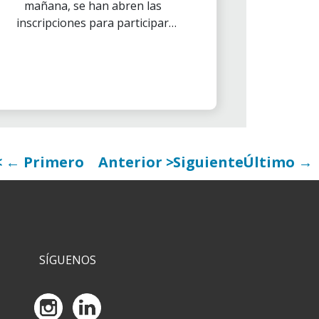
mañana, se han abren las
inscripciones para participar
como voluntario en La Marató
de Tv3, que tendrá lugar el
domingo 15 de diciembre y que
estará dedicada a las
enfermedades minoritarias.
← Primero
Anterior
Siguiente
Último →
SÍGUENOS