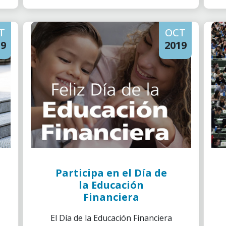
Pèls”, la obra no musical más
representada en la historia del
T
OCT
teatro de Estados Unidos.
19
2019
Participa en el Día de
la Educación
Financiera
El Día de la Educación Financiera