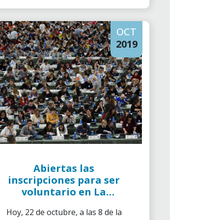
Planeta, y por supuesto, los
Voluntarios quisieron
OCT
participar.
2019
Abiertas las
inscripciones para ser
voluntario en La
Marató de Tv3
Hoy, 22 de octubre, a las 8 de la