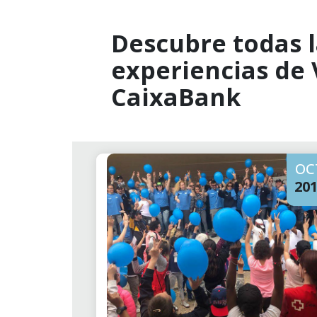
Descubre todas l
experiencias de
CaixaBank
OC
20