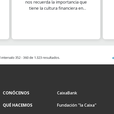
nos recuerda la importancia que
tiene la cultura financiera en
nuestra vida diaria, por eso, en
la Asociación de Voluntarios de
”la Caixa” hace años que lo
celebramos organizando
distintas actividades durante
todo el mes de octubre.
intervalo 352 - 360 de 1.323 resultados.
CONÓCENOS
CaixaBank
QUÉ HACEMOS
Fundación "la Caixa"