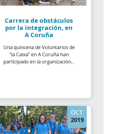
Carrera de obstáculos
por la integración, en
A Coruña
Una quincena de Voluntarios de
”la Caixa” en A Coruña han
participado en la organización y
desarrollo de la VI Carrera de
Obstáculos para la Integración
ENKI en la que la educación en
valores y la práctica deportiva
han sido las protagonistas.
OCT
2019