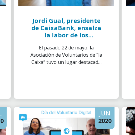
Jordi Gual, presidente
de CaixaBank, ensalza
la labor de los
Voluntarios de ”la
El pasado 22 de mayo, la
Caixa” durante la
Asociación de Voluntarios de ”la
pandemia
Caixa” tuvo un lugar destacado
en la última Junta General de
Accionistas de CaixaBank.
L
JUN
20
2020