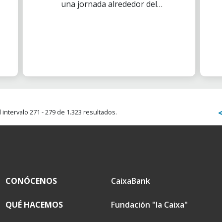
una jornada alrededor del
medio ambiente. Para poder
disfrutar del día, adjuntamos
una guía detallada sobre cómo
apuntarte y participar en las
iniciativas previstas.
intervalo 271 - 279 de 1.323 resultados.
CONÓCENOS
CaixaBank
QUÉ HACEMOS
Fundación "la Caixa"