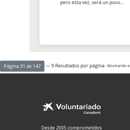
pero esta vez, será un poco
diferente. El sábado 27 de junio
tendrá lugar el primer Día del
Voluntario Digital,
un
encuentro
online
con una
gran variedad de propuestas
interesantes
y al que todos los
voluntarios y voluntarias
podrán acceder, desde cualquier
lugar, a través de su ordenador
— 9 Resultados por página
Página 31 de 147
Mostrando el 
o móvil.
Desde 2005 comprometidos