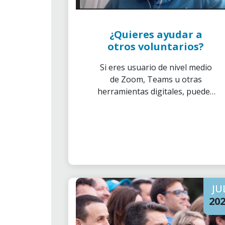
¿Quieres ayudar a
otros voluntarios?
Si eres usuario de nivel medio
de Zoom, Teams u otras
herramientas digitales, puedes
convertirte en un voluntario de
apoyo y dar soporte a otros
compañeros de voluntariado
que necesitan tu ayuda.
JU
20