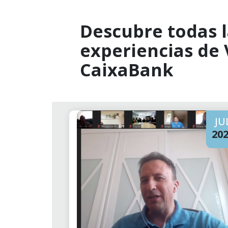
Descubre todas l
experiencias de
CaixaBank
JU
20