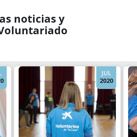
as noticias y
 Voluntariado
L
JUL
20
2020