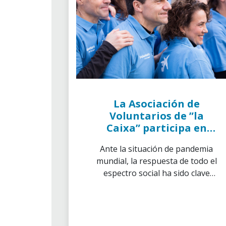
La Asociación de
Voluntarios de ”la
Caixa” participa en
mesas redondas
Ante la situación de pandemia
internacionales
mundial, la respuesta de todo el
espectro social ha sido clave
para detectar el aumento de
necesidades de los colectivos
más vulnerables.