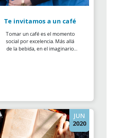
Te invitamos a un café
Tomar un café es el momento
social por excelencia. Más allá
de la bebida, en el imaginario
colectivo lo asociamos a esa
pausa relajada junto a amigos,
familia, o incluso compañeros
de trabajo en el que
aprovechamos para charlar y
socializar alrededor de una
mesa y un par de tazas.
JUN
2020