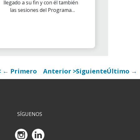
llegado a su fin y con él también
las sesiones del Programa
“Finanzas para Jóvenes”.
← Primero
Anterior
Siguiente
Último →
SÍGUENOS