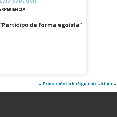
Laia Sabadell
EXPERIENCIA
"Participo de forma egoísta"
← Primero
Anterior
Siguiente
Último 