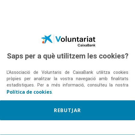
Salta al contingut principal
Saps per a què utilitzem les cookies?
Descobreix-nos
L'Associació de Voluntaris de CaixaBank utilitza cookies
pròpies per analitzar la vostra navegació amb finalitats
estadístiques. Per a més informació, consulteu la nostra
Política de cookies
.
REBUTJAR