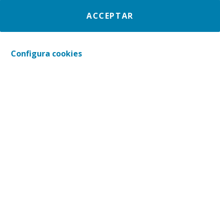
Descobreix totes les
ACCEPTAR
notícies i experiències de
Voluntariat CaixaBank
Configura cookies
OCT
2017