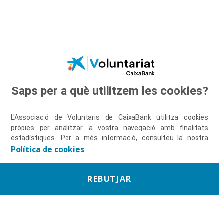
Salta al contingut principal
Saps per a què utilitzem les cookies?
Descobreix-nos
L'Associació de Voluntaris de CaixaBank utilitza cookies
pròpies per analitzar la vostra navegació amb finalitats
estadístiques. Per a més informació, consulteu la nostra
Política de cookies
.
REBUTJAR