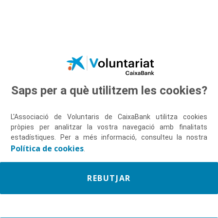
Salta al contingut principal
Saps per a què utilitzem les cookies?
Descobreix-nos
L'Associació de Voluntaris de CaixaBank utilitza cookies
pròpies per analitzar la vostra navegació amb finalitats
estadístiques. Per a més informació, consulteu la nostra
Política de cookies
.
REBUTJAR