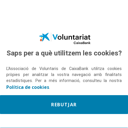
Salta al contingut principal
Saps per a què utilitzem les cookies?
Descobreix-nos
L'Associació de Voluntaris de CaixaBank utilitza cookies
pròpies per analitzar la vostra navegació amb finalitats
estadístiques. Per a més informació, consulteu la nostra
Política de cookies
.
REBUTJAR