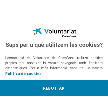
Salta al contingut principal
Saps per a què utilitzem les cookies?
Descobreix-nos
L'Associació de Voluntaris de CaixaBank utilitza cookies
pròpies per analitzar la vostra navegació amb finalitats
estadístiques. Per a més informació, consulteu la nostra
Política de cookies
.
REBUTJAR