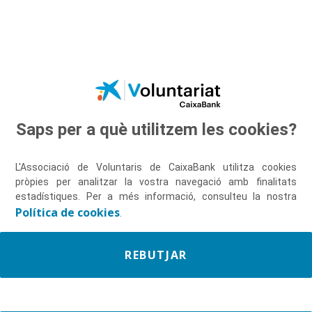
Salta al contingut principal
Saps per a què utilitzem les cookies?
Descobreix-nos
L'Associació de Voluntaris de CaixaBank utilitza cookies
pròpies per analitzar la vostra navegació amb finalitats
estadístiques. Per a més informació, consulteu la nostra
Política de cookies
.
REBUTJAR