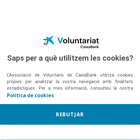
Salta al contingut principal
Saps per a què utilitzem les cookies?
Descobreix-nos
L'Associació de Voluntaris de CaixaBank utilitza cookies
pròpies per analitzar la vostra navegació amb finalitats
estadístiques. Per a més informació, consulteu la nostra
Política de cookies
.
REBUTJAR