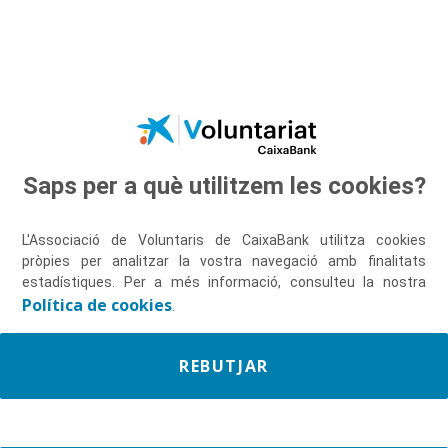
Salta al contingut principal
Saps per a què utilitzem les cookies?
Descobreix-nos
L'Associació de Voluntaris de CaixaBank utilitza cookies
pròpies per analitzar la vostra navegació amb finalitats
estadístiques. Per a més informació, consulteu la nostra
Política de cookies
.
REBUTJAR