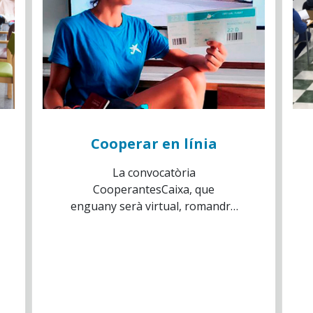
Cooperar en línia
La convocatòria
CooperantesCaixa, que
enguany serà virtual, romandrà
oberta fins al 29 de març