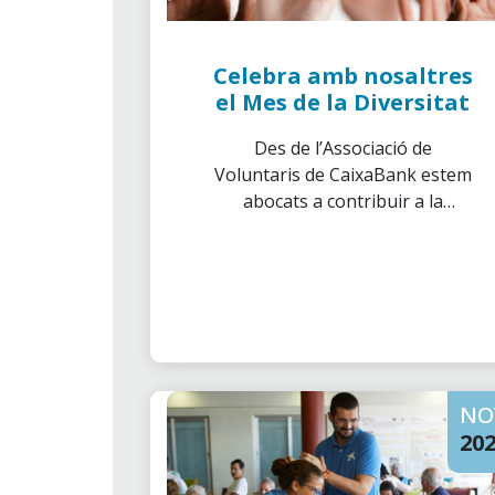
Celebra amb nosaltres
el Mes de la Diversitat
Des de l’Associació de
Voluntaris de CaixaBank estem
abocats a contribuir a la
construcció d’una societat
solidària, dignificant les
persones i lluitant contra la
marginalitat.
NO
20