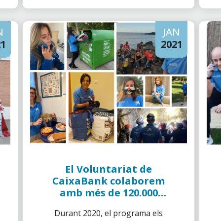
N
JAN
21
2021
El Voluntariat de
CaixaBank colaborem
amb més de 120.000
persones vulnerables
Durant 2020, el programa els