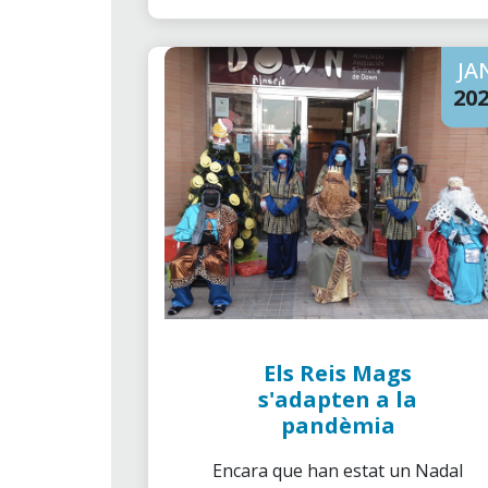
JA
20
Els Reis Mags
s'adapten a la
pandèmia
Encara que han estat un Nadal