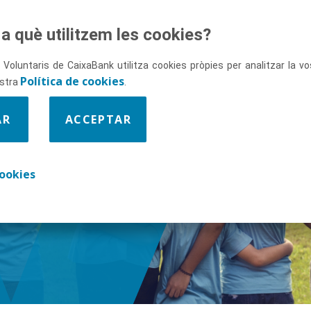
a què utilitzem les cookies?
 Voluntaris de CaixaBank utilitza cookies pròpies per analitzar la 
Política de cookies
ostra
.
AR
ACCEPTAR
ix-nos
ookies