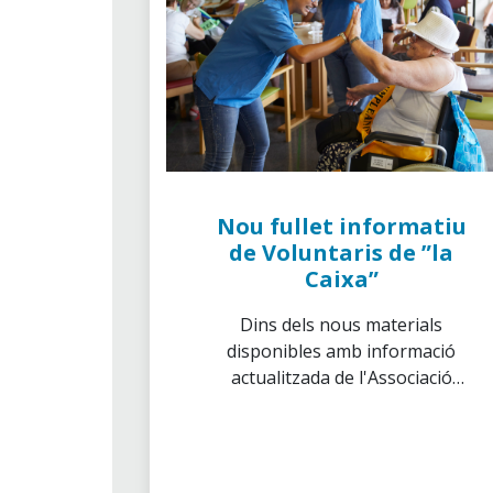
Nou fullet informatiu
de Voluntaris de ”la
Caixa”
Dins dels nous materials
disponibles amb informació
actualitzada de l'Associació
trobem el fullet genèric amb
dades sobre l'activitat i labor
dels Voluntaris de ”la Caixa”.