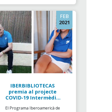
FEB
2021
IBERBIBLIOTECAS
premia al projecte
COVID-19 Intermèdia
de Voluntariat
El Programa Iberoamericà de
CaixaBank a Castella-