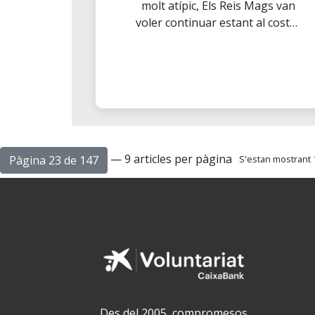
molt atípic, Els Reis Mags van
voler continuar estant al costat
de les entitats ASALSIDO i
ASPAPROS a Almeria a les quals
cada any visiten puntualment.
— 9 articles per pàgina
Pàgina 23 de 147
S'estan mostrant 1
Des del 2005, compromesos