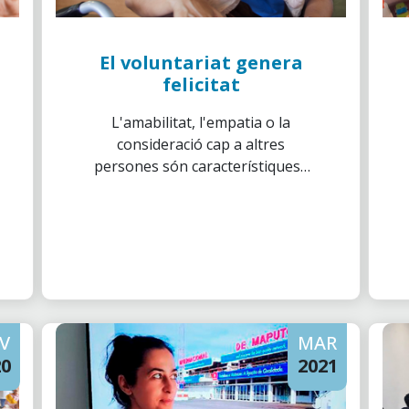
El voluntariat genera
felicitat
L'amabilitat, l'empatia o la
consideració cap a altres
persones són característiques i
valors propis del voluntariat
que, a més, aporten aspectes
molt positius a la vida dels qui el
practiquen.
V
MAR
20
2021