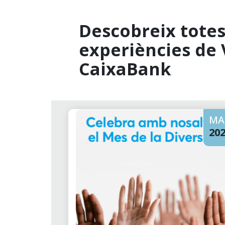
Descobreix totes 
experiències de 
CaixaBank
MA
20