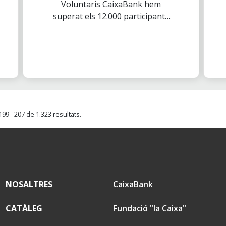
Voluntaris CaixaBank hem
superat els 12.000 participants
principalment en les accions
realitzades de manera on-line.
99 - 207 de 1.323 resultats.
NOSALTRES
CaixaBank
CATÀLEG
Fundació "la Caixa"