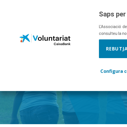
Salta al contingut principal
Saps per 
L'Associació de
consulteu la n
REBUTJ
Descobre
Configura c