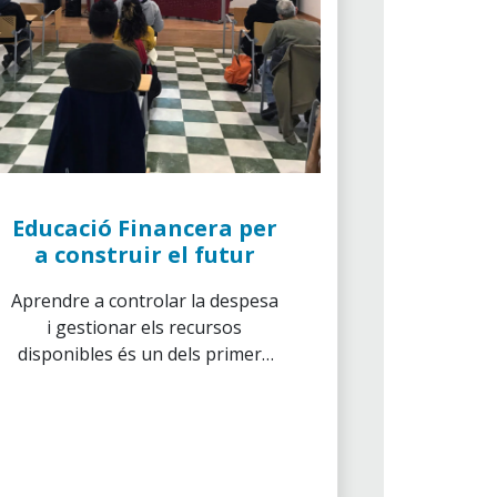
Educació Financera per
a construir el futur
Aprendre a controlar la despesa
i gestionar els recursos
disponibles és un dels primers
passos per a poder aconseguir
una estabilitat econòmica que
impulsi una millora social de
col·lectius vulnerables.