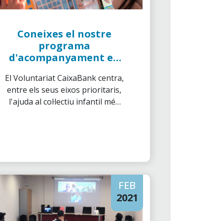
Coneixes el nostre
programa
d'acompanyament en
la lectura?
El Voluntariat CaixaBank centra,
entre els seus eixos prioritaris,
l'ajuda al col·lectiu infantil més
desfavorit.
FEB
2021