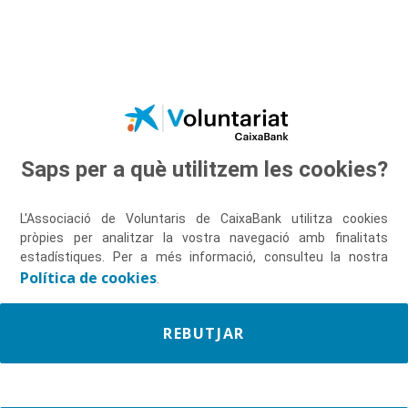
Salta al contingut principal
Saps per a què utilitzem les cookies?
Descobreix-nos
L'Associació de Voluntaris de CaixaBank utilitza cookies
pròpies per analitzar la vostra navegació amb finalitats
estadístiques. Per a més informació, consulteu la nostra
Política de cookies
.
REBUTJAR