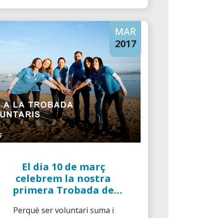
MAR
2017
El dia 10 de març
celebrem la nostra
primera Trobada de
Voluntaris de "la
Perquè ser voluntari suma i
Caixa"