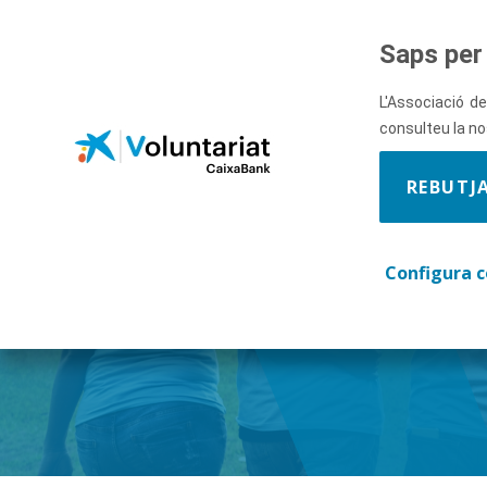
Salta al contingut principal
Saps per 
L'Associació de
consulteu la n
REBUTJ
Descobre
Configura c