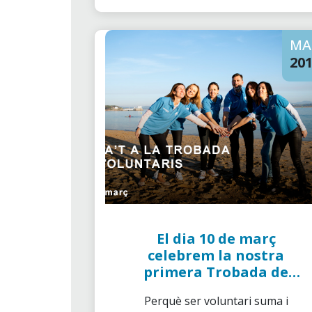
MA
20
El dia 10 de març
celebrem la nostra
primera Trobada de
Voluntaris de "la
Perquè ser voluntari suma i
Caixa"