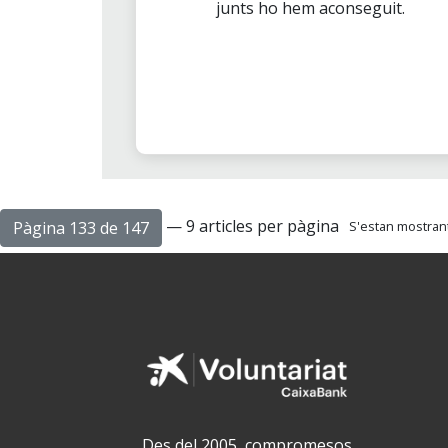
junts ho hem aconseguit.
— 9 articles per pàgina
Pàgina 133 de 147
S'estan mostrant 
Des del 2005, compromesos