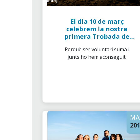
El dia 10 de març
celebrem la nostra
primera Trobada de
Voluntaris de "la
Perquè ser voluntari suma i
Caixa"
junts ho hem aconseguit.
MA
20