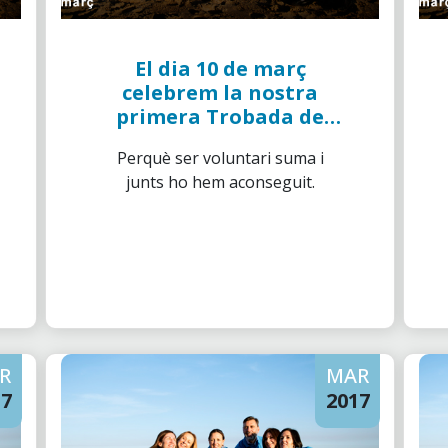
El dia 10 de març
celebrem la nostra
primera Trobada de
Voluntaris de "la
Perquè ser voluntari suma i
Caixa"
junts ho hem aconseguit.
R
MAR
17
2017