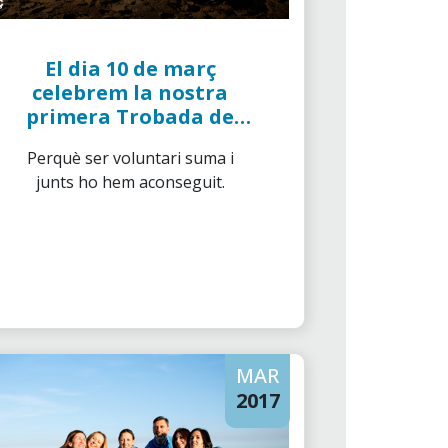
El dia 10 de març
celebrem la nostra
primera Trobada de
Voluntaris de "la
Perquè ser voluntari suma i
Caixa"
junts ho hem aconseguit.
MAR
2017