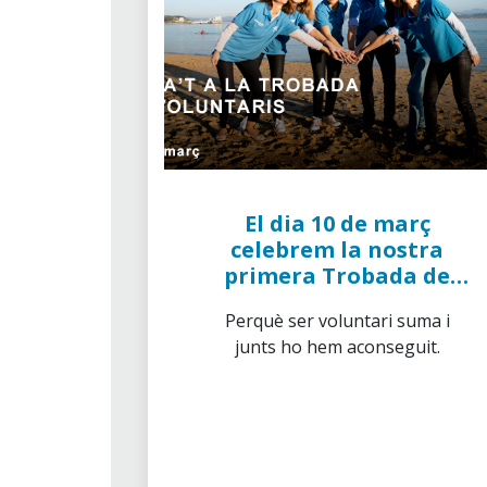
El dia 10 de març
celebrem la nostra
primera Trobada de
Voluntaris de "la
Perquè ser voluntari suma i
Caixa"
junts ho hem aconseguit.