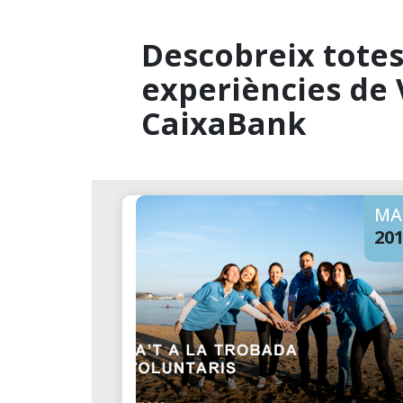
Descobreix totes 
experiències de 
CaixaBank
MA
20