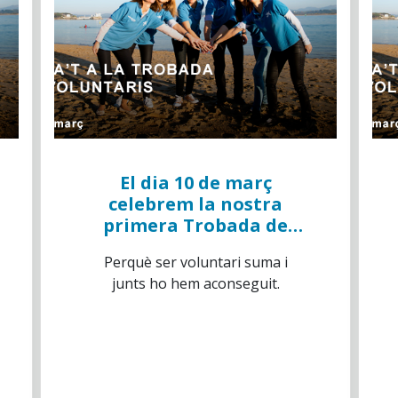
El dia 10 de març
celebrem la nostra
primera Trobada de
Voluntaris de "la
Perquè ser voluntari suma i
Caixa"
junts ho hem aconseguit.