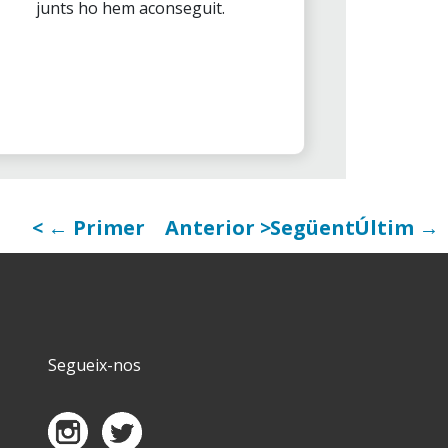
junts ho hem aconseguit.
← Primer
Anterior
Següent
Últim →
Segueix-nos