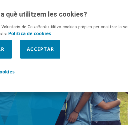
a què utilitzem les cookies?
 Voluntaris de CaixaBank utilitza cookies pròpies per analitzar la 
Política de cookies
ostra
.
AR
ACCEPTAR
ix-nos
ookies