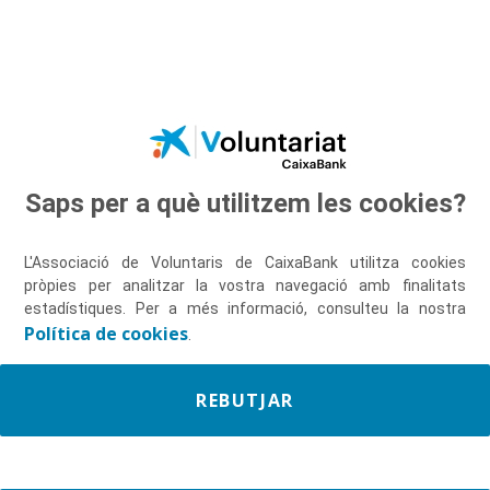
Salta al contingut principal
Saps per a què utilitzem les cookies?
Descobreix-nos
L'Associació de Voluntaris de CaixaBank utilitza cookies
pròpies per analitzar la vostra navegació amb finalitats
estadístiques. Per a més informació, consulteu la nostra
Política de cookies
.
REBUTJAR