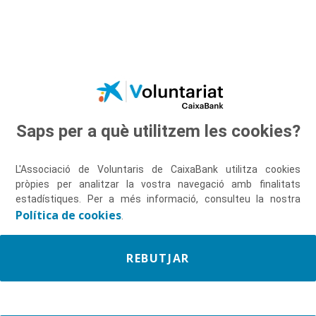
Salta al contingut principal
Saps per a què utilitzem les cookies?
Descobreix-nos
L'Associació de Voluntaris de CaixaBank utilitza cookies
pròpies per analitzar la vostra navegació amb finalitats
estadístiques. Per a més informació, consulteu la nostra
Política de cookies
.
REBUTJAR