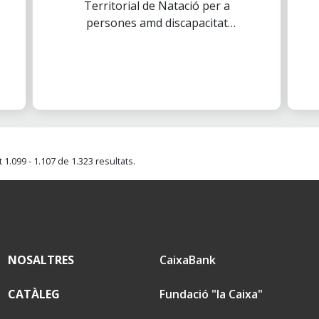
Territorial de Natació per a
intel.lectual
persones amd discapacitat
intel.lectual
1.099 - 1.107 de 1.323 resultats.
NOSALTRES
CaixaBank
CATÀLEG
Fundació "la Caixa"