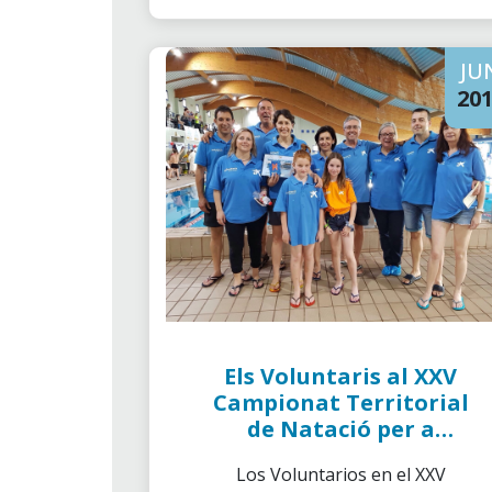
JU
20
Els Voluntaris al XXV
Campionat Territorial
de Natació per a
persones amd
Los Voluntarios en el XXV
discapacitat