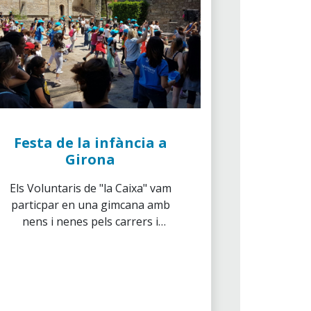
Festa de la infància a
Girona
Els Voluntaris de "la Caixa" vam
particpar en una gimcana amb
nens i nenes pels carrers i
museus de Girona col.laborant
amb Càrites.