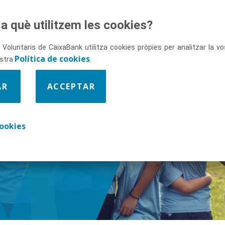
a què utilitzem les cookies?
 Voluntaris de CaixaBank utilitza cookies pròpies per analitzar la 
Política de cookies
ostra
.
AR
ACCEPTAR
ix-nos
ookies