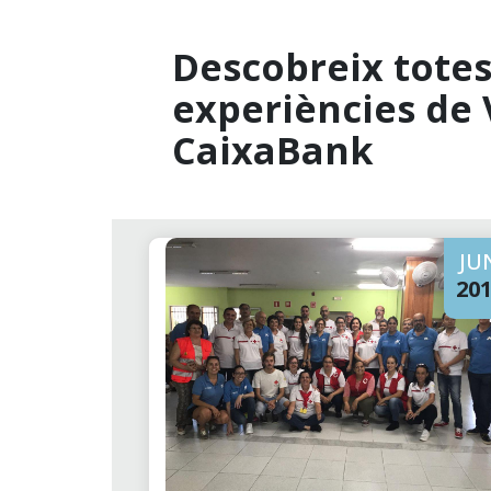
Descobreix totes 
experiències de 
CaixaBank
JU
20