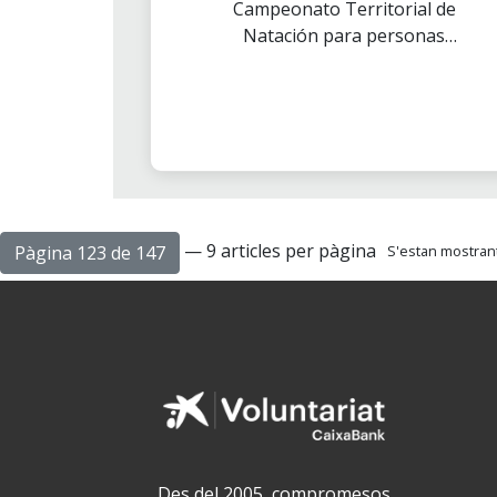
Campeonato Territorial de
intel.lectual
Natación para personas
discapacitadas
— 9 articles per pàgina
Pàgina 123 de 147
S'estan mostrant 
Des del 2005, compromesos