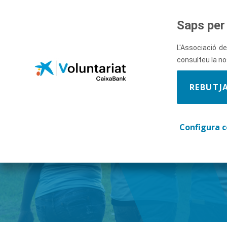
Salta al contingut principal
Saps per 
L'Associació de
consulteu la n
REBUTJ
Descobre
Configura c