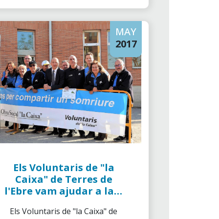
MAY
2017
Els Voluntaris de "la
Caixa" de Terres de
l'Ebre vam ajudar a la X
Marató de Donació de
Els Voluntaris de "la Caixa" de
Sang a Tortosa