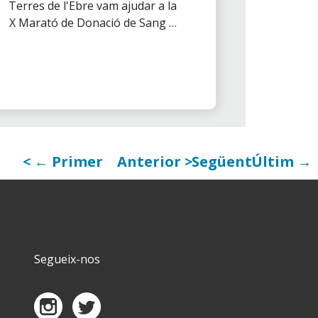
Terres de l'Ebre vam ajudar a la
X Marató de Donació de Sang a
Tortosa
← Primer
Anterior
Següent
Últim →
Segueix-nos