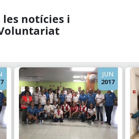
les notícies i
Voluntariat
N
JUN
17
2017