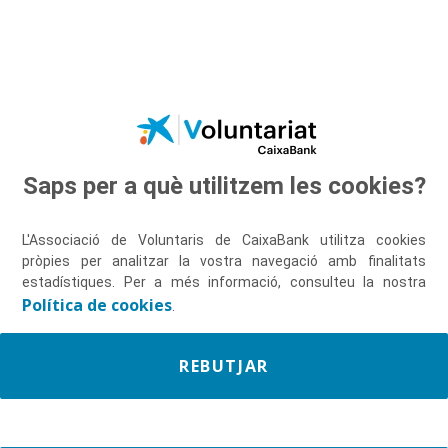
Salta al contingut principal
Saps per a què utilitzem les cookies?
Descobreix-nos
L'Associació de Voluntaris de CaixaBank utilitza cookies
pròpies per analitzar la vostra navegació amb finalitats
estadístiques. Per a més informació, consulteu la nostra
Política de cookies
.
REBUTJAR