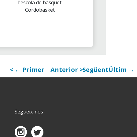
l'escola de bàsquet
Cordobasket
← Primer
Anterior
Següent
Últim →
Segueix-nos