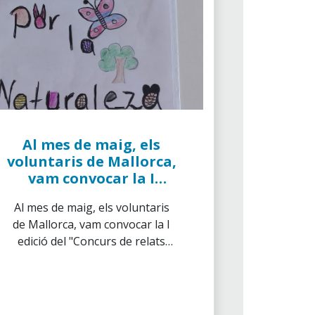
Al mes de maig, els
voluntaris de Mallorca,
vam convocar la I
edició del "Concurs de
Al mes de maig, els voluntaris
relats escrits per nens
de Mallorca, vam convocar la I
i joves"
edició del "Concurs de relats
escrits per nens i joves"