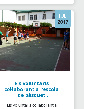
JUL
2017
Els voluntaris
col·laborant a l'escola
de bàsquet
Cordobasket
Els voluntaris col·laborant a