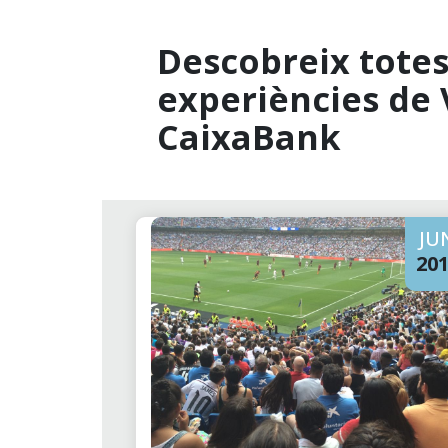
Descobreix totes 
experiències de 
CaixaBank
JU
20