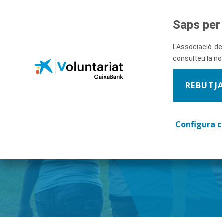
Salta al contingut principal
Saps per 
L'Associació de
consulteu la n
REBUTJ
Descobre
Configura c