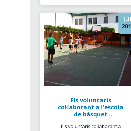
JU
20
Els voluntaris
col·laborant a l'escola
de bàsquet
Cordobasket
Els voluntaris col·laborant a