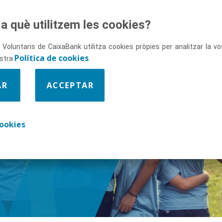
a què utilitzem les cookies?
 Voluntaris de CaixaBank utilitza cookies pròpies per analitzar la 
Política de cookies
ostra
.
AR
ACCEPTAR
ix-nos
ookies