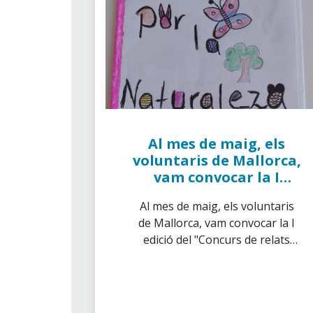
Al mes de maig, els
voluntaris de Mallorca,
vam convocar la I
edició del "Concurs de
Al mes de maig, els voluntaris
relats escrits per nens
de Mallorca, vam convocar la I
i joves"
edició del "Concurs de relats
escrits per nens i joves"