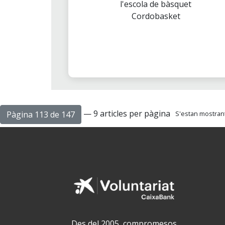
l'escola de bàsquet
Cordobasket
— 9 articles per pàgina
Pàgina 113 de 147
S'estan mostrant 
Des del 2005, compromesos