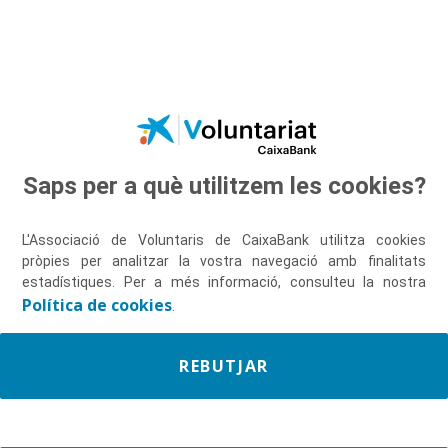
Salta al contingut principal
Saps per a què utilitzem les cookies?
Descobreix-nos
L'Associació de Voluntaris de CaixaBank utilitza cookies
pròpies per analitzar la vostra navegació amb finalitats
estadístiques. Per a més informació, consulteu la nostra
Política de cookies
.
REBUTJAR