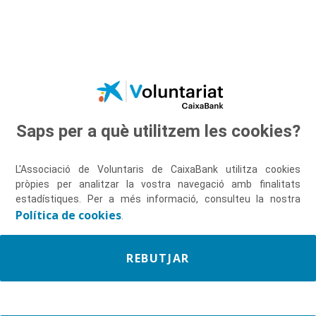
Salta al contingut principal
Saps per a què utilitzem les cookies?
Descobreix-nos
L'Associació de Voluntaris de CaixaBank utilitza cookies
pròpies per analitzar la vostra navegació amb finalitats
estadístiques. Per a més informació, consulteu la nostra
Política de cookies
.
REBUTJAR