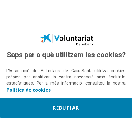
Salta al contingut principal
Saps per a què utilitzem les cookies?
Descobreix-nos
L'Associació de Voluntaris de CaixaBank utilitza cookies
pròpies per analitzar la vostra navegació amb finalitats
estadístiques. Per a més informació, consulteu la nostra
Política de cookies
.
REBUTJAR