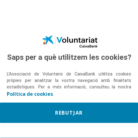
Salta al contingut principal
Saps per a què utilitzem les cookies?
Descobreix-nos
L'Associació de Voluntaris de CaixaBank utilitza cookies
pròpies per analitzar la vostra navegació amb finalitats
estadístiques. Per a més informació, consulteu la nostra
Política de cookies
.
REBUTJAR