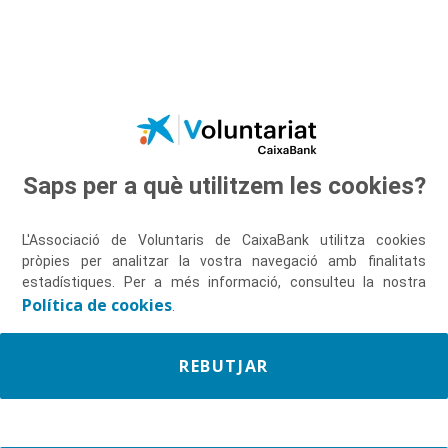
Salta al contingut principal
Saps per a què utilitzem les cookies?
Descobreix-nos
L'Associació de Voluntaris de CaixaBank utilitza cookies
pròpies per analitzar la vostra navegació amb finalitats
estadístiques. Per a més informació, consulteu la nostra
Política de cookies
.
REBUTJAR