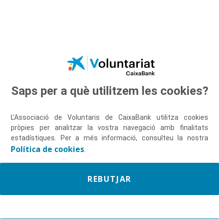
Salta al contingut principal
Saps per a què utilitzem les cookies?
Descobreix-nos
L'Associació de Voluntaris de CaixaBank utilitza cookies
pròpies per analitzar la vostra navegació amb finalitats
estadístiques. Per a més informació, consulteu la nostra
Política de cookies
.
REBUTJAR