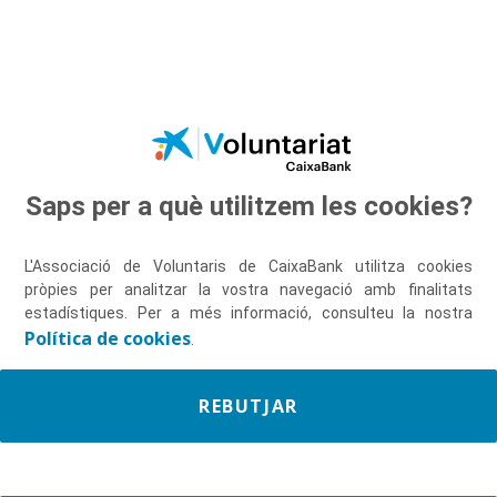
Salta al contingut principal
Saps per a què utilitzem les cookies?
Descobreix-nos
L'Associació de Voluntaris de CaixaBank utilitza cookies
pròpies per analitzar la vostra navegació amb finalitats
estadístiques. Per a més informació, consulteu la nostra
Política de cookies
.
REBUTJAR