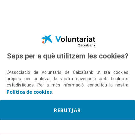
Salta al contingut principal
Saps per a què utilitzem les cookies?
Descobreix-nos
L'Associació de Voluntaris de CaixaBank utilitza cookies
pròpies per analitzar la vostra navegació amb finalitats
estadístiques. Per a més informació, consulteu la nostra
Política de cookies
.
REBUTJAR