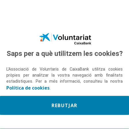
Salta al contingut principal
Saps per a què utilitzem les cookies?
Descobreix-nos
L'Associació de Voluntaris de CaixaBank utilitza cookies
pròpies per analitzar la vostra navegació amb finalitats
estadístiques. Per a més informació, consulteu la nostra
Política de cookies
.
REBUTJAR