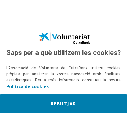
Salta al contingut principal
Saps per a què utilitzem les cookies?
Descobreix-nos
L'Associació de Voluntaris de CaixaBank utilitza cookies
pròpies per analitzar la vostra navegació amb finalitats
estadístiques. Per a més informació, consulteu la nostra
Política de cookies
.
REBUTJAR