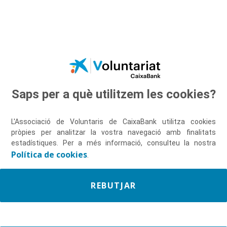
Salta al contingut principal
Saps per a què utilitzem les cookies?
Descobreix-nos
L'Associació de Voluntaris de CaixaBank utilitza cookies
pròpies per analitzar la vostra navegació amb finalitats
estadístiques. Per a més informació, consulteu la nostra
Política de cookies
.
REBUTJAR