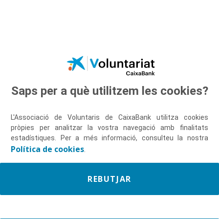
Salta al contingut principal
Saps per a què utilitzem les cookies?
Descobreix-nos
L'Associació de Voluntaris de CaixaBank utilitza cookies
pròpies per analitzar la vostra navegació amb finalitats
estadístiques. Per a més informació, consulteu la nostra
Política de cookies
.
REBUTJAR