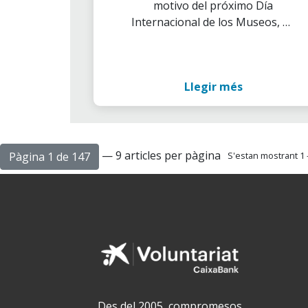
motivo del próximo Día
en el Día de los Museos
Internacional de los Museos, ha
puesto en marcha una iniciativa
"de gran alcance" en toda
Andalucía
Llegir més
— 9 articles per pàgina
Pàgina 1 de 147
S'estan mostrant 1 -
Des del 2005, compromesos