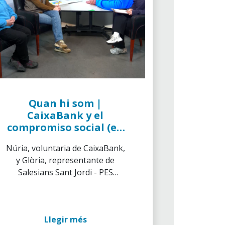
Quan hi som |
CaixaBank y el
compromiso social (en
catalán)
Núria, voluntaria de CaixaBank,
y Glòria, representante de
Salesians Sant Jordi - PES
Girona, nos acompañan en este
primer capítulo para conocer de
primera mano qué significa el
Llegir més
voluntariado y qué impacto real