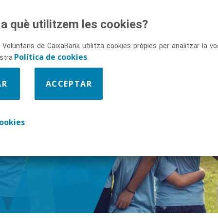
a què utilitzem les cookies?
 Voluntaris de CaixaBank utilitza cookies pròpies per analitzar la 
Política de cookies
ostra
.
AR
ACCEPTAR
ix-nos
ookies