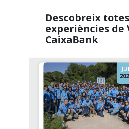
Descobreix totes 
experiències de 
CaixaBank
JU
20