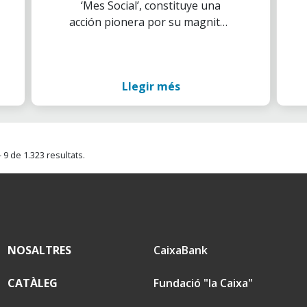
‘Mes Social’, constituye una
medioambiental
acción pionera por su magnitud
simultánea en
y despliegue a lo largo del
diferentes islas
Archipiélago
Llegir més
 9 de 1.323 resultats.
NOSALTRES
CaixaBank
CATÀLEG
Fundació "la Caixa"