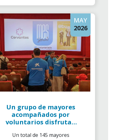
tiene en las personas y en la
comunidad.
MAY
2026
Un grupo de mayores
acompañados por
voluntarios disfrutan
de la película ‘Abuelos’
Un total de 145 mayores
por parte de la