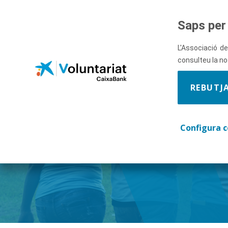
Salta al contingut principal
Saps per 
L'Associació de
consulteu la n
REBUTJ
Descobre
Configura c