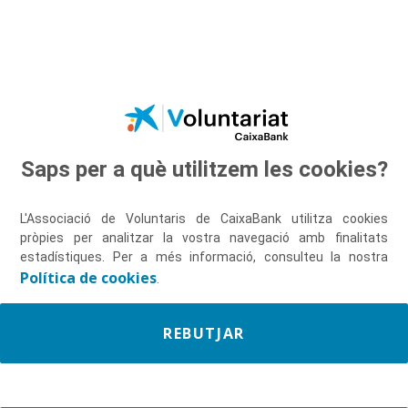
Salta al contingut principal
Saps per a què utilitzem les cookies?
Descobreix-nos
L'Associació de Voluntaris de CaixaBank utilitza cookies
pròpies per analitzar la vostra navegació amb finalitats
estadístiques. Per a més informació, consulteu la nostra
Política de cookies
.
REBUTJAR