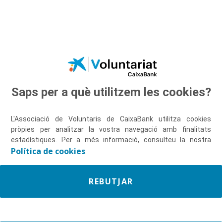
Salta al contingut principal
Saps per a què utilitzem les cookies?
Descobreix-nos
L'Associació de Voluntaris de CaixaBank utilitza cookies
pròpies per analitzar la vostra navegació amb finalitats
estadístiques. Per a més informació, consulteu la nostra
Política de cookies
.
REBUTJAR