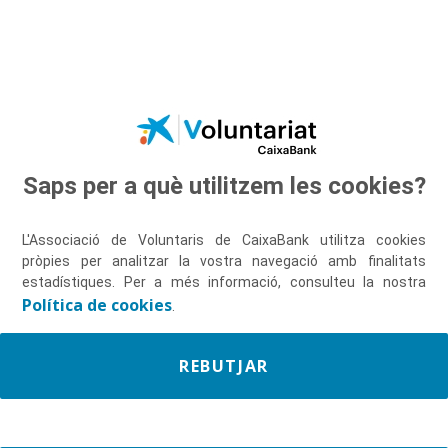
Salta al contingut principal
Saps per a què utilitzem les cookies?
Descobreix-nos
L'Associació de Voluntaris de CaixaBank utilitza cookies
pròpies per analitzar la vostra navegació amb finalitats
estadístiques. Per a més informació, consulteu la nostra
Política de cookies
.
REBUTJAR