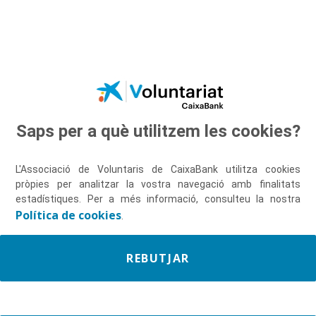
Salta al contingut principal
Saps per a què utilitzem les cookies?
Descobreix-nos
L'Associació de Voluntaris de CaixaBank utilitza cookies
pròpies per analitzar la vostra navegació amb finalitats
estadístiques. Per a més informació, consulteu la nostra
Política de cookies
.
REBUTJAR