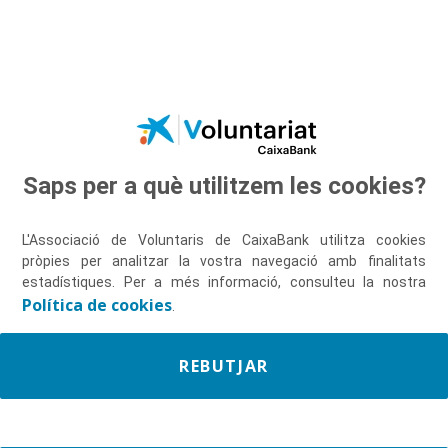
Salta al contingut principal
Saps per a què utilitzem les cookies?
Descobreix-nos
L'Associació de Voluntaris de CaixaBank utilitza cookies
pròpies per analitzar la vostra navegació amb finalitats
estadístiques. Per a més informació, consulteu la nostra
Política de cookies
.
REBUTJAR