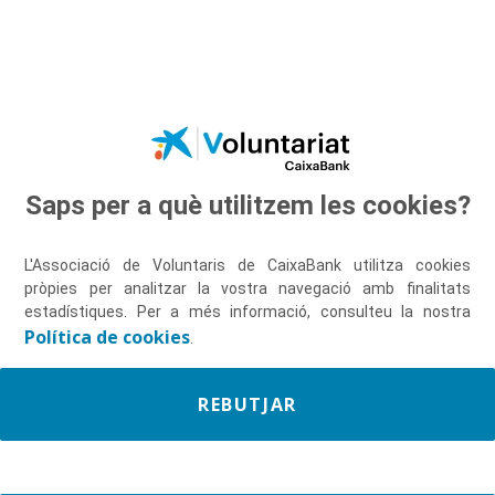
Salta al contingut principal
Saps per a què utilitzem les cookies?
Descobreix-nos
L'Associació de Voluntaris de CaixaBank utilitza cookies
pròpies per analitzar la vostra navegació amb finalitats
estadístiques. Per a més informació, consulteu la nostra
Política de cookies
.
REBUTJAR