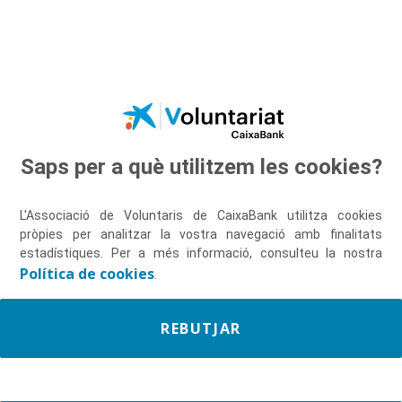
Salta al contingut principal
Saps per a què utilitzem les cookies?
Descobreix-nos
L'Associació de Voluntaris de CaixaBank utilitza cookies
pròpies per analitzar la vostra navegació amb finalitats
estadístiques. Per a més informació, consulteu la nostra
Política de cookies
.
REBUTJAR