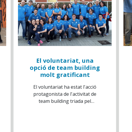
El voluntariat, una
opció de team building
molt gratificant
El voluntariat ha estat l'acció
protagonista de l'activitat de
team building triada pel
departament de Serveis
Informàtics de CaixaBank.