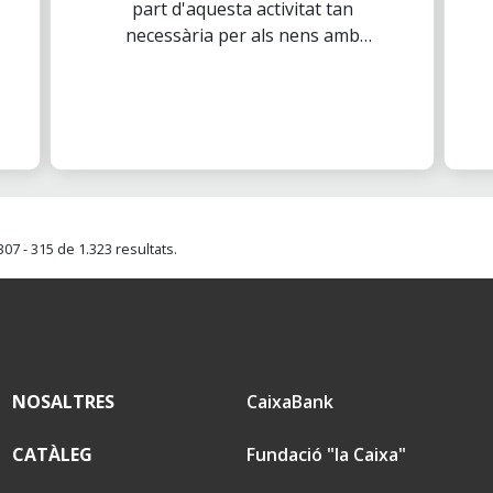
part d'aquesta activitat tan
necessària per als nens amb
TEA (Trastorn de l'Espectre
Autista).
07 - 315 de 1.323 resultats.
NOSALTRES
CaixaBank
CATÀLEG
Fundació "la Caixa"