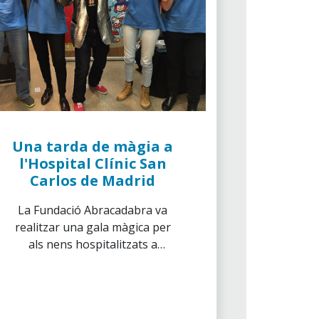
Una tarda de màgia a
l'Hospital Clínic San
Carlos de Madrid
La Fundació Abracadabra va
realitzar una gala màgica per
als nens hospitalitzats a
l'Hospital San Carlos, amb
l'objectiu de divertir-se i passar
una estona d'il·lusió i màgia.