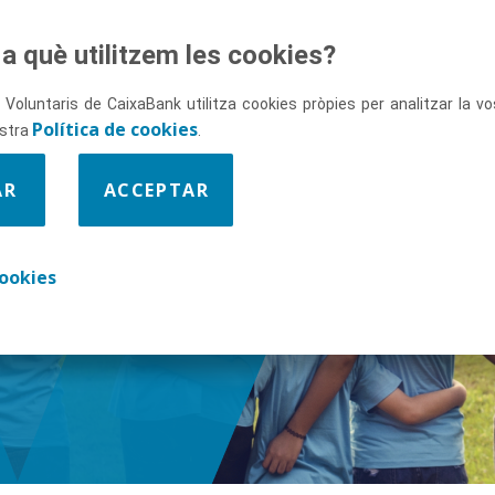
a què utilitzem les cookies?
 Voluntaris de CaixaBank utilitza cookies pròpies per analitzar la 
Política de cookies
ostra
.
AR
ACCEPTAR
ix-nos
ookies