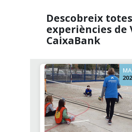
Descobreix totes 
experiències de 
CaixaBank
MA
20