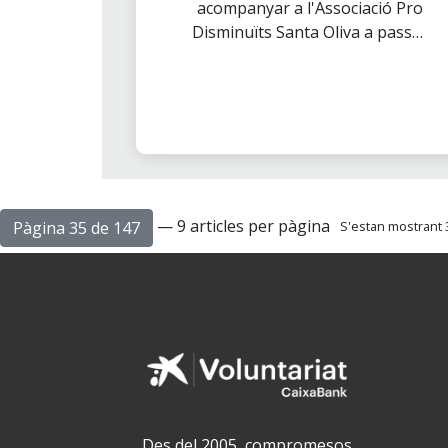
acompanyar a l'Associació Pro
Disminuïts Santa Oliva a passar
una jornada molt divertida en
Cosmocaixa.
— 9 articles per pàgina
Pàgina 35 de 147
S'estan mostrant 3
Des del 2005, compromesos