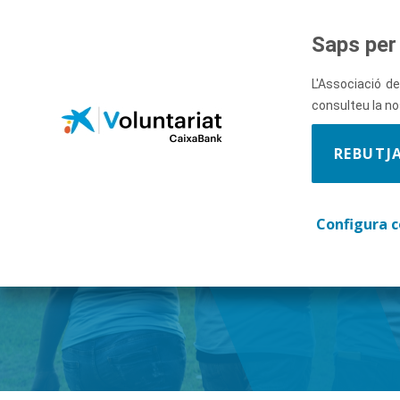
Salta al contingut principal
Saps per 
L'Associació de
consulteu la n
REBUTJ
Descobre
Configura c