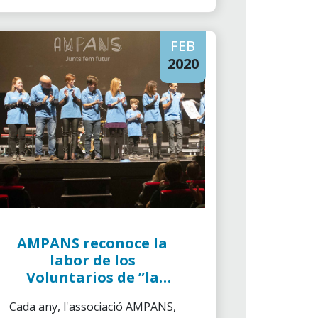
FEB
2020
AMPANS reconoce la
labor de los
Voluntarios de ”la
Caixa”
Cada any, l'associació AMPANS,