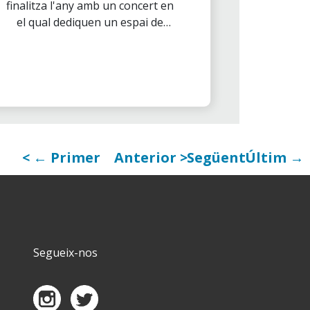
finalitza l'any amb un concert en
el qual dediquen un espai de
l'esdeveniment a repassar
l'activitat de l'any i a reconèixer
la labor dels seus col·laboradors.
← Primer
Anterior
Següent
Últim →
Segueix-nos