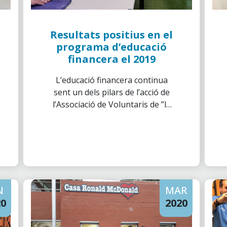
Resultats positius en el
programa d’educació
financera el 2019
L’educació financera continua
sent un dels pilars de l’acció de
l’Associació de Voluntaris de ”la
Caixa”. La resposta dels
col·lectius als quals s’adrecen les
activitats demostra que la
societat necessita aquest
coneixement sobre conceptes
financers bàsics.
N
MAR
20
2020