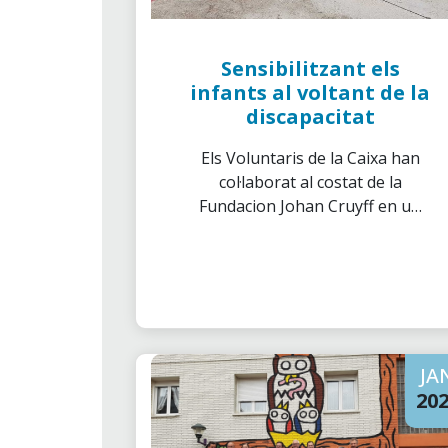
Sensibilitzant els
infants al voltant de la
discapacitat
Els Voluntaris de la Caixa han
col·laborat al costat de la
Fundacion Johan Cruyff en un
conjunt de sessions enfocades a
sensibilitzar a nens de primària
al voltant de la discapacitat.
JA
20