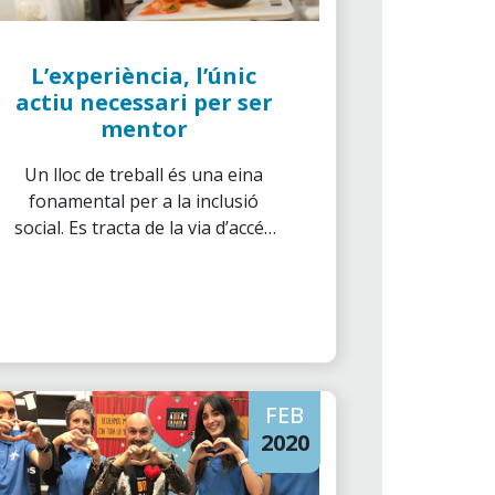
L’experiència, l’únic
actiu necessari per ser
mentor
Un lloc de treball és una eina
fonamental per a la inclusió
social. Es tracta de la via d’accés
principal als recursos
econòmics i estàndards de vida
dignes, i és bàsic per al
desenvolupament personal i
social.
FEB
2020