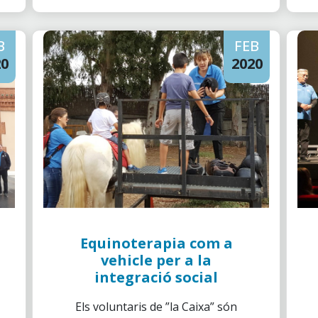
B
FEB
20
2020
Equinoterapia com a
vehicle per a la
integració social
Els voluntaris de ”la Caixa” són