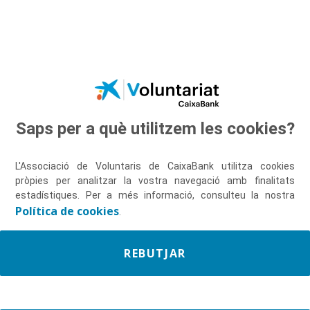
Salta al contingut principal
Saps per a què utilitzem les cookies?
Descobreix-nos
L'Associació de Voluntaris de CaixaBank utilitza cookies
pròpies per analitzar la vostra navegació amb finalitats
estadístiques. Per a més informació, consulteu la nostra
Política de cookies
.
REBUTJAR