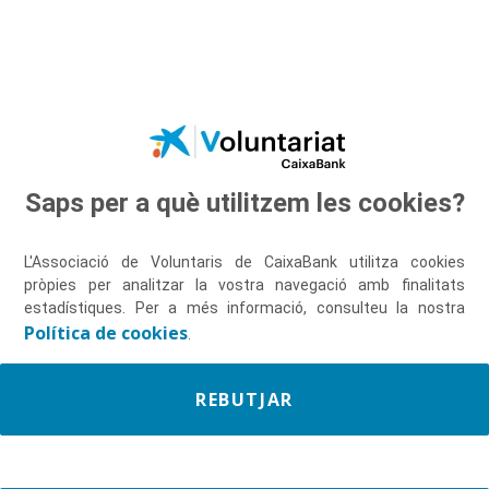
Salta al contingut principal
Saps per a què utilitzem les cookies?
Descobreix-nos
L'Associació de Voluntaris de CaixaBank utilitza cookies
pròpies per analitzar la vostra navegació amb finalitats
estadístiques. Per a més informació, consulteu la nostra
Política de cookies
.
REBUTJAR