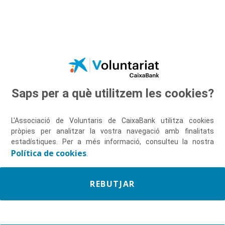
Salta al contingut principal
Saps per a què utilitzem les cookies?
Descobreix-nos
L'Associació de Voluntaris de CaixaBank utilitza cookies
pròpies per analitzar la vostra navegació amb finalitats
estadístiques. Per a més informació, consulteu la nostra
Política de cookies
.
REBUTJAR