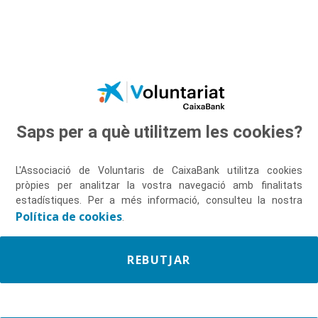
Salta al contingut principal
Saps per a què utilitzem les cookies?
Descobreix-nos
L'Associació de Voluntaris de CaixaBank utilitza cookies
pròpies per analitzar la vostra navegació amb finalitats
estadístiques. Per a més informació, consulteu la nostra
Política de cookies
.
REBUTJAR